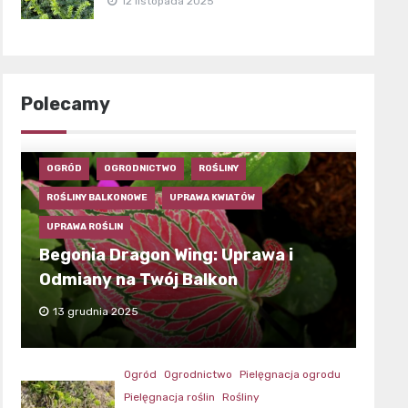
12 listopada 2025
Polecamy
OGRÓD
OGRODNICTWO
ROŚLINY
ROŚLINY BALKONOWE
UPRAWA KWIATÓW
UPRAWA ROŚLIN
Begonia Dragon Wing: Uprawa i
Odmiany na Twój Balkon
13 grudnia 2025
Ogród
Ogrodnictwo
Pielęgnacja ogrodu
Pielęgnacja roślin
Rośliny