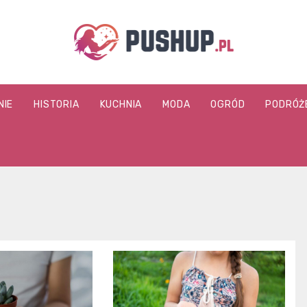
pushup.pl
NIE
HISTORIA
KUCHNIA
MODA
OGRÓD
PODRÓŻ