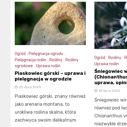
Ogród
,
Pielęgnacja ogrodu
,
Ogród
,
Rośliny
,
R
Pielęgnacja roślin
,
Rośliny
,
Rośliny
Uprawa roślin
ogrodowe
,
Uprawa roślin
Śniegowiec wi
Piaskowiec górski – uprawa i
(Chionanthus
pielęgnacja w ogrodzie
uprawa, opini
20 lipca 2025
18 lipca 2025
Piaskowiec górski, znany również
Śniegowiec wirg
jako arenaria montana, to
również pod ła
urokliwa roślina skalna, która
Chionanthus vir
zachwyca swoim delikatnym
niezwykłe drz