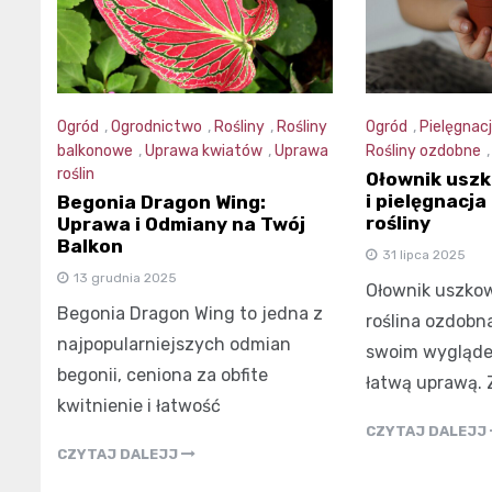
Ogród
,
Ogrodnictwo
,
Rośliny
,
Rośliny
Ogród
,
Pielęgnacj
balkonowe
,
Uprawa kwiatów
,
Uprawa
Rośliny ozdobne
roślin
Ołownik usz
i pielęgnacja
Begonia Dragon Wing:
rośliny
Uprawa i Odmiany na Twój
Balkon
31 lipca 2025
13 grudnia 2025
Ołownik uszkow
Begonia Dragon Wing to jedna z
roślina ozdobn
najpopularniejszych odmian
swoim wygląde
begonii, ceniona za obfite
łatwą uprawą.
kwitnienie i łatwość
CZYTAJ DALEJJ
CZYTAJ DALEJJ