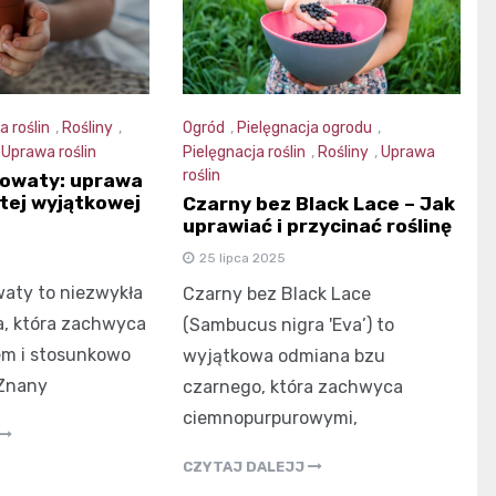
a roślin
,
Rośliny
,
Ogród
,
Pielęgnacja ogrodu
,
,
Uprawa roślin
Pielęgnacja roślin
,
Rośliny
,
Uprawa
roślin
kowaty: uprawa
 tej wyjątkowej
Czarny bez Black Lace – Jak
uprawiać i przycinać roślinę
25 lipca 2025
aty to niezwykła
Czarny bez Black Lace
a, która zachwyca
(Sambucus nigra 'Eva’) to
m i stosunkowo
wyjątkowa odmiana bzu
 Znany
czarnego, która zachwyca
ciemnopurpurowymi,
CZYTAJ DALEJJ