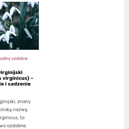
ośliny ozdobne
,
rginijski
 virginicus) –
e i sadzenie
inijski, znany
cińską nazwą
ginicus, to
ewo ozdobne,