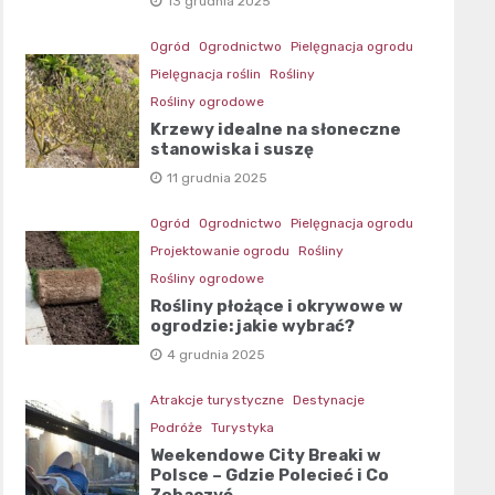
13 grudnia 2025
Ogród
Ogrodnictwo
Pielęgnacja ogrodu
Pielęgnacja roślin
Rośliny
Rośliny ogrodowe
Krzewy idealne na słoneczne
stanowiska i suszę
11 grudnia 2025
Ogród
Ogrodnictwo
Pielęgnacja ogrodu
Projektowanie ogrodu
Rośliny
Rośliny ogrodowe
Rośliny płożące i okrywowe w
ogrodzie: jakie wybrać?
4 grudnia 2025
Atrakcje turystyczne
Destynacje
Podróże
Turystyka
Weekendowe City Breaki w
Polsce – Gdzie Polecieć i Co
Zobaczyć