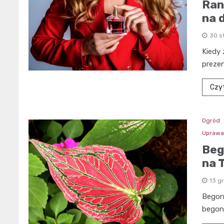
Ran
na 
30 s
Kiedy 
preze
Czyt
Ogród
Uprawa 
Beg
na 
13 g
Begoni
begoni