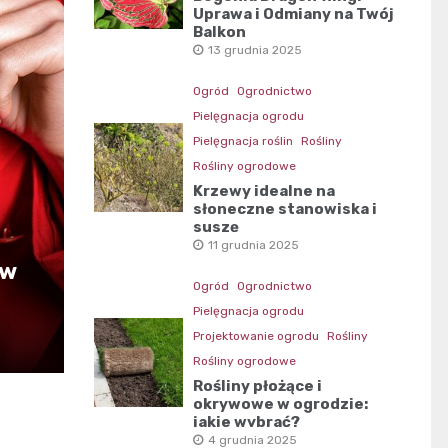
Uprawa i Odmiany na Twój
Balkon
13 grudnia 2025
Ogród
Ogrodnictwo
Pielęgnacja ogrodu
Pielęgnacja roślin
Rośliny
Rośliny ogrodowe
Krzewy idealne na
słoneczne stanowiska i
suszę
11 grudnia 2025
 w
Ogród
Ogrodnictwo
Pielęgnacja ogrodu
Projektowanie ogrodu
Rośliny
Rośliny ogrodowe
Rośliny płożące i
okrywowe w ogrodzie:
jakie wybrać?
4 grudnia 2025