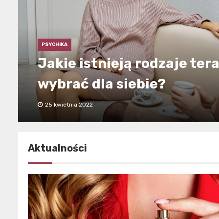
PSYCHIKA
PSYCHIKA
PSYCHIKA
Jakie istnieją rodzaje terap
Czy bycie singlem oznacza,
Jak zmieniać swój sposób 
wybrać dla siebie?
nami nie tak?
zmianach?
25 kwietnia 2022
17 kwietnia 2022
16 kwietnia 2022
Aktualności