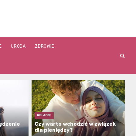
E
URODA
ZDROWIE
RELACJE
ędzenie
Czy warto wchodzić w związek
dla pieniędzy?