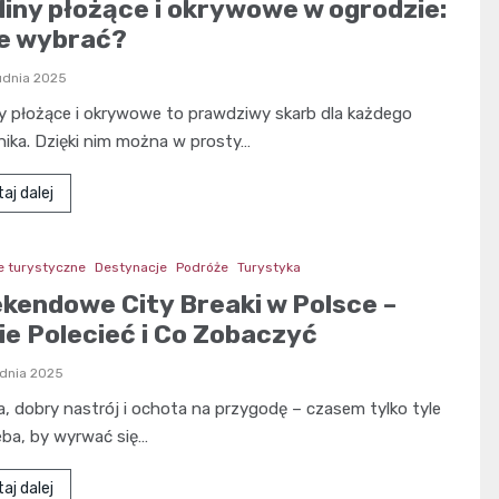
liny płożące i okrywowe w ogrodzie:
ie wybrać?
udnia 2025
y płożące i okrywowe to prawdziwy skarb dla każdego
ika. Dzięki nim można w prosty…
aj dalej
e turystyczne
Destynacje
Podróże
Turystyka
kendowe City Breaki w Polsce –
ie Polecieć i Co Zobaczyć
udnia 2025
a, dobry nastrój i ochota na przygodę – czasem tylko tyle
ba, by wyrwać się…
aj dalej