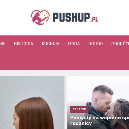
pushup.pl
NIE
HISTORIA
KUCHNIA
MODA
OGRÓD
PODRÓŻ
RELACJE
Pomysły na wspólne sp
rocznicy