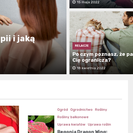
15 maja 2022
ii i jaką
 że coś jest z
myślenia o
RELACJE
Po czym poznasz, że p
Cię ogranicza?
18 kwietnia 2022
Ogród
Ogrodnictwo
Rośliny
Rośliny balkonowe
Uprawa kwiatów
Uprawa roślin
Begonia Dragon Wing: