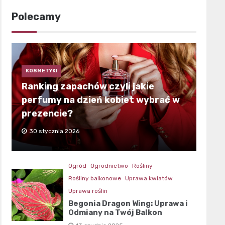
Polecamy
KOSMETYKI
Ranking zapachów czyli jakie
perfumy na dzień kobiet wybrać w
prezencie?
30 stycznia 2026
Ogród
Ogrodnictwo
Rośliny
Rośliny balkonowe
Uprawa kwiatów
Uprawa roślin
Begonia Dragon Wing: Uprawa i
Odmiany na Twój Balkon