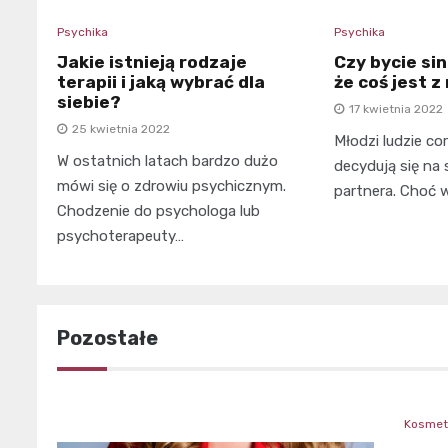
Psychika
Psychika
Jakie istnieją rodzaje
Czy bycie si
terapii i jaką wybrać dla
że coś jest z
siebie?
17 kwietnia 2022
25 kwietnia 2022
Młodzi ludzie cor
W ostatnich latach bardzo dużo
decydują się na 
mówi się o zdrowiu psychicznym.
partnera. Choć 
Chodzenie do psychologa lub
psychoterapeuty…
Pozostałe
Kosmet