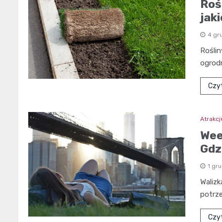
Roś
jak
4 gr
Roślin
ogrodn
Czyt
Atrakcj
Wee
Gdz
1 gr
Walizk
potrze
Czyt