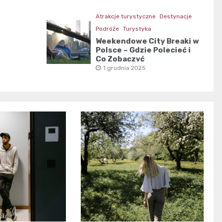
Atrakcje turystyczne
Destynacje
Podróże
Turystyka
Weekendowe City Breaki w
Polsce – Gdzie Polecieć i
Co Zobaczyć
1 grudnia 2025