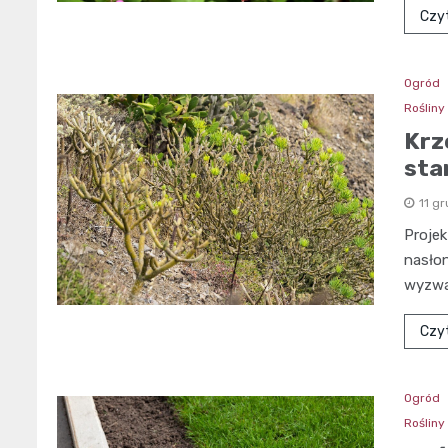
Czyt
Ogród
Roślin
Krz
sta
11 g
Proje
nasło
wyzwa
Czyt
Ogród
Roślin