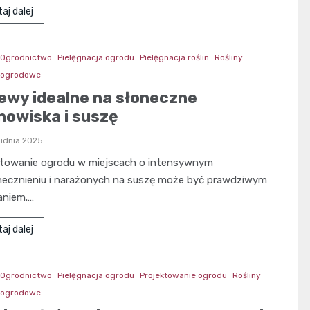
aj dalej
Ogrodnictwo
Pielęgnacja ogrodu
Pielęgnacja roślin
Rośliny
y ogrodowe
ewy idealne na słoneczne
nowiska i suszę
rudnia 2025
ktowanie ogrodu w miejscach o intensywnym
necznieniu i narażonych na suszę może być prawdziwym
niem.…
aj dalej
Ogrodnictwo
Pielęgnacja ogrodu
Projektowanie ogrodu
Rośliny
y ogrodowe