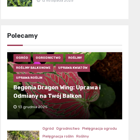
12 listopada 2025
Polecamy
OGRÓD
OGRODNICTWO
ROŚLINY
ROŚLINY BALKONOWE
UPRAWA KWIATÓW
UPRAWA ROŚLIN
Begonia Dragon Wing: Uprawa i
Odmiany na Twój Balkon
13 grudnia 2025
Ogród
Ogrodnictwo
Pielęgnacja ogrodu
Pielęgnacja roślin
Rośliny