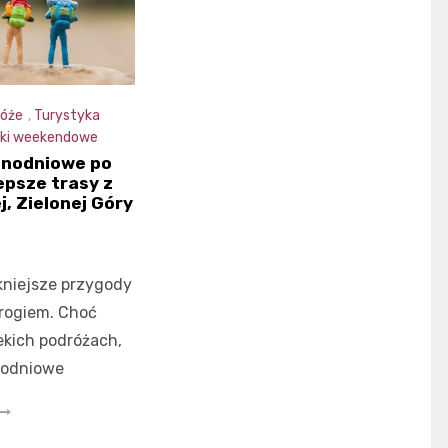
óże
,
Turystyka
ki weekendowe
dnodniowe po
epsze trasy z
j, Zielonej Góry
niejsze przygody
 rogiem. Choć
kich podróżach,
nodniowe