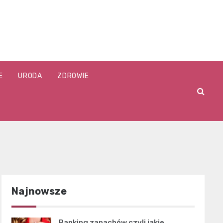
E
URODA
ZDROWIE
Najnowsze
Ranking zapachów czyli jakie