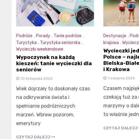
Podróże
,
Porady
,
Tanie podróże
,
Destynacje
,
Podr
Turystyka
,
Turystyka seniorska
,
krajowa
,
Wyciecz
Wycieczki weekendowe
Wycieczki je
Polsce – najl
Wypoczynek na każdą
Bielska-Białe
kieszeń: tanie wycieczki dla
i Krakowa
seniorów
1 sierpnia 2025
10 listopada 2025
Czasem najpięk
Wiek dojrzały to doskonały czas
czekają tuż za
na odkrywanie świata i
marzymy o dale
spełnianie podróżniczych
to właśnie jed
marzeń. Wbrew pozorom,
emerytury
CZYTAJ DALEJJ
CZYTAJ DALEJJ