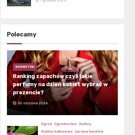
1 grudnia 2025
Polecamy
KOSMETYKI
Ranking zapachów czyli jakie
perfumy na dzień kobiet wybrać w
prezencie?
30 stycznia 2026
Ogród
Ogrodnictwo
Rośliny
Rośliny balkonowe
Uprawa kwiatów