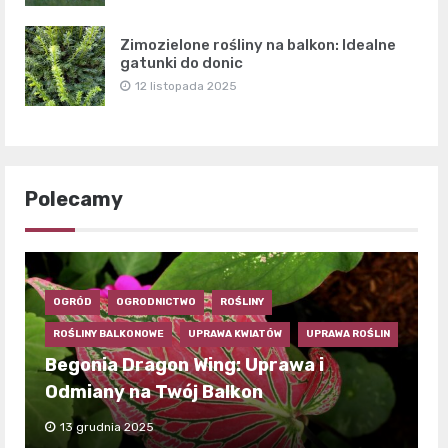
Zimozielone rośliny na balkon: Idealne
gatunki do donic
12 listopada 2025
Polecamy
OGRÓD
OGRODNICTWO
ROŚLINY
ROŚLINY BALKONOWE
UPRAWA KWIATÓW
UPRAWA ROŚLIN
Begonia Dragon Wing: Uprawa i
Odmiany na Twój Balkon
13 grudnia 2025