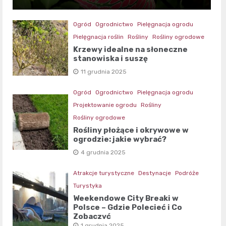
Ogród
Ogrodnictwo
Pielęgnacja ogrodu
Pielęgnacja roślin
Rośliny
Rośliny ogrodowe
Krzewy idealne na słoneczne
stanowiska i suszę
11 grudnia 2025
Ogród
Ogrodnictwo
Pielęgnacja ogrodu
Projektowanie ogrodu
Rośliny
Rośliny ogrodowe
Rośliny płożące i okrywowe w
ogrodzie: jakie wybrać?
4 grudnia 2025
Atrakcje turystyczne
Destynacje
Podróże
Turystyka
Weekendowe City Breaki w
Polsce – Gdzie Polecieć i Co
Zobaczyć
1 grudnia 2025