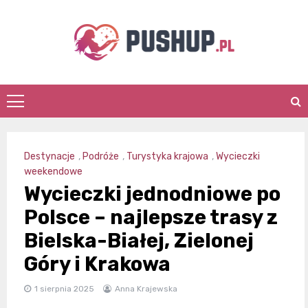
Skip
to
content
pushup.pl
Destynacje
,
Podróże
,
Turystyka krajowa
,
Wycieczki
weekendowe
Wycieczki jednodniowe po
Polsce – najlepsze trasy z
Bielska-Białej, Zielonej
Góry i Krakowa
1 sierpnia 2025
Anna Krajewska