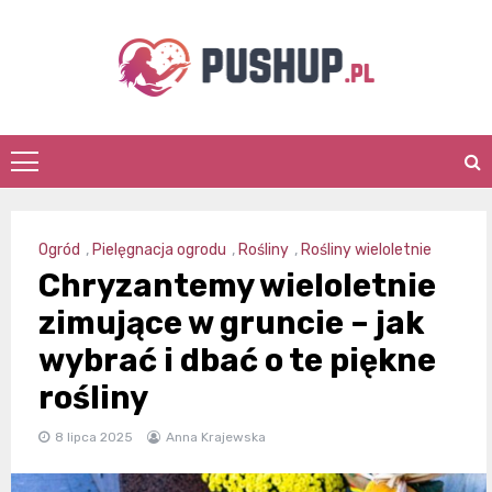
Skip
to
content
pushup.pl
Ogród
,
Pielęgnacja ogrodu
,
Rośliny
,
Rośliny wieloletnie
Chryzantemy wieloletnie
zimujące w gruncie – jak
wybrać i dbać o te piękne
rośliny
8 lipca 2025
Anna Krajewska