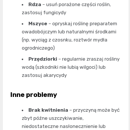
Rdza
– usuń porażone części roślin,
zastosuj fungicydy
Mszyce
– opryskaj roślinę preparatem
owadobójczym lub naturalnymi środkami
(np. wyciąg z czosnku, roztwór mydła
ogrodniczego)
Przędziorki
– regularnie zraszaj rośliny
wodą (szkodniki nie lubią wilgoci) lub
zastosuj akarycydy
Inne problemy
Brak kwitnienia
– przyczyną może być
zbyt późne uszczykiwanie,
niedostateczne nasłonecznienie lub