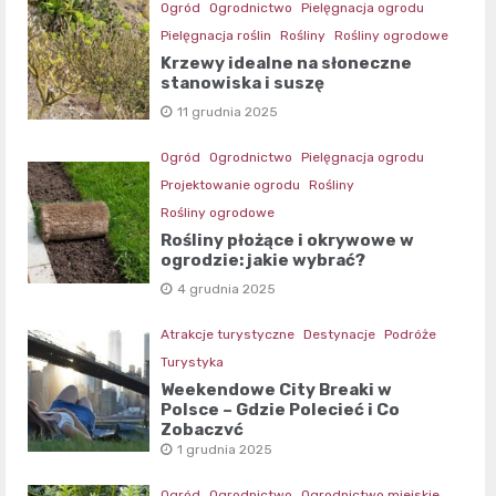
Ogród
Ogrodnictwo
Pielęgnacja ogrodu
Pielęgnacja roślin
Rośliny
Rośliny ogrodowe
Krzewy idealne na słoneczne
stanowiska i suszę
11 grudnia 2025
Ogród
Ogrodnictwo
Pielęgnacja ogrodu
Projektowanie ogrodu
Rośliny
Rośliny ogrodowe
Rośliny płożące i okrywowe w
ogrodzie: jakie wybrać?
4 grudnia 2025
Atrakcje turystyczne
Destynacje
Podróże
Turystyka
Weekendowe City Breaki w
Polsce – Gdzie Polecieć i Co
Zobaczyć
1 grudnia 2025
Ogród
Ogrodnictwo
Ogrodnictwo miejskie