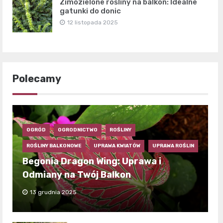
Zimozielone rośliny na balkon: Idealne
gatunki do donic
12 listopada 2025
Polecamy
OGRÓD
OGRODNICTWO
ROŚLINY
ROŚLINY BALKONOWE
UPRAWA KWIATÓW
UPRAWA ROŚLIN
Begonia Dragon Wing: Uprawa i
Odmiany na Twój Balkon
13 grudnia 2025