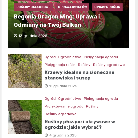
ROŚLINY BALKONOWE
UPRAWA KWIATÓW
UPRAWA ROŚLIN
Begonia Dragon Wing: Uprawa i
Odmiany na Twój Balkon
13 grudnia 2025
Ogród
Ogrodnictwo
Pielęgnacja ogrodu
Pielęgnacja roślin
Rośliny
Rośliny ogrodowe
Krzewy idealne na słoneczne
stanowiska i suszę
11 grudnia 2025
Ogród
Ogrodnictwo
Pielęgnacja ogrodu
Projektowanie ogrodu
Rośliny
Rośliny ogrodowe
Rośliny płożące i okrywowe w
ogrodzie: jakie wybrać?
4 grudnia 2025