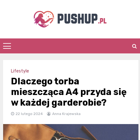
Skip
to
content
pushup.pl
Lifestyle
Dlaczego torba
mieszcząca A4 przyda się
w każdej garderobie?
22 lutego 2024
Anna Krajewska