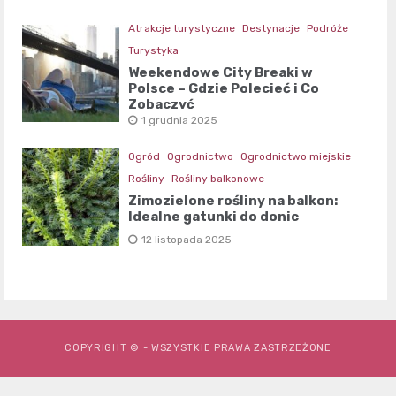
Atrakcje turystyczne
Destynacje
Podróże
Turystyka
Weekendowe City Breaki w
Polsce – Gdzie Polecieć i Co
Zobaczyć
1 grudnia 2025
Ogród
Ogrodnictwo
Ogrodnictwo miejskie
Rośliny
Rośliny balkonowe
Zimozielone rośliny na balkon:
Idealne gatunki do donic
12 listopada 2025
COPYRIGHT © - WSZYSTKIE PRAWA ZASTRZEŻONE