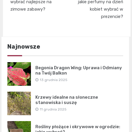
wpisu
wybrać najlepsze na
jakie perfumy na dzień
zimowe zabawy?
kobiet wybrać w
prezencie?
Najnowsze
Begonia Dragon Wing: Uprawa i Odmiany
na Twój Balkon
13 grudnia 2025
Krzewy idealne na słoneczne
stanowiska i suszę
11 grudnia 2025
Rośliny płożące i okrywowe w ogrodzie:
jakie wybrać?