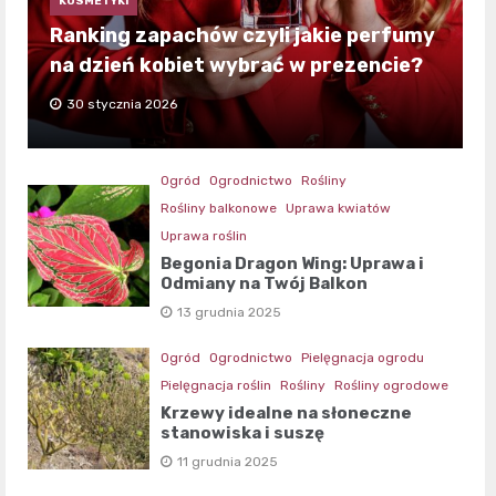
KOSMETYKI
Ranking zapachów czyli jakie perfumy
na dzień kobiet wybrać w prezencie?
30 stycznia 2026
Ogród
Ogrodnictwo
Rośliny
Rośliny balkonowe
Uprawa kwiatów
Uprawa roślin
Begonia Dragon Wing: Uprawa i
Odmiany na Twój Balkon
13 grudnia 2025
Ogród
Ogrodnictwo
Pielęgnacja ogrodu
Pielęgnacja roślin
Rośliny
Rośliny ogrodowe
Krzewy idealne na słoneczne
stanowiska i suszę
11 grudnia 2025