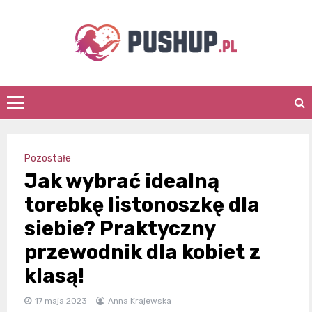
Skip
to
content
pushup.pl
Pozostałe
Jak wybrać idealną
torebkę listonoszkę dla
siebie? Praktyczny
przewodnik dla kobiet z
klasą!
17 maja 2023
Anna Krajewska