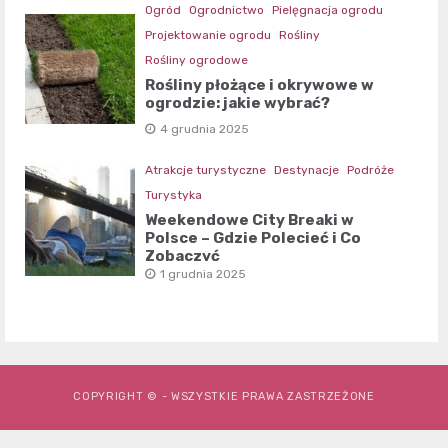
Ogród
Ogrodnictwo
Pielęgnacja ogrodu
Projektowanie ogrodu
Rośliny
Rośliny ogrodowe
Rośliny płożące i okrywowe w
ogrodzie: jakie wybrać?
4 grudnia 2025
Atrakcje turystyczne
Destynacje
Podróże
Turystyka
Weekendowe City Breaki w
Polsce – Gdzie Polecieć i Co
Zobaczyć
1 grudnia 2025
COPYRIGHT © - WSZYSTKIE PRAWA ZASTRZEŻONE